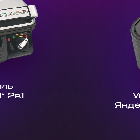
иль
У
l* 2в1
Янде