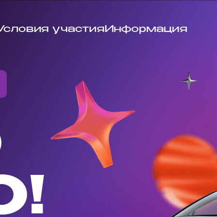
Условия участия
Информация
О
О!