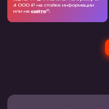
4 000 ₽ на стойке информации
2
или на
сайте
;