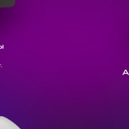
ы
.
A