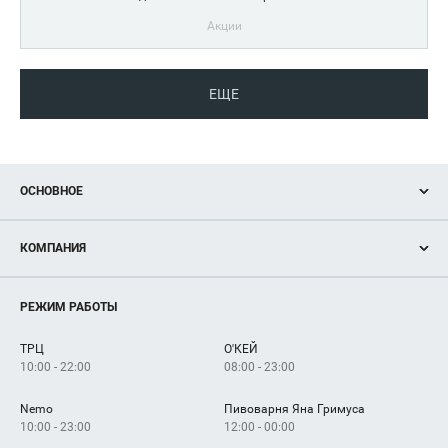
Акции
ЕЩЕ
ОСНОВНОЕ
Акции
КОМПАНИЯ
Новости
Магазины
О нас
Услуги
РЕЖИМ РАБОТЫ
Рекламодателям
Сервисы
Арендаторам
ТРЦ
О'КЕЙ
Как добраться
10:00 - 22:00
08:00 - 23:00
Nemo
Пивоварня Яна Гримуса
10:00 - 23:00
12:00 - 00:00