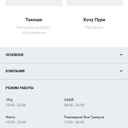
Такеши
Хочу Пури
Рестораны быстрого
Рестораны
обслуживания
ОСНОВНОЕ
Акции
КОМПАНИЯ
Новости
Магазины
О нас
Услуги
РЕЖИМ РАБОТЫ
Рекламодателям
Сервисы
Арендаторам
ТРЦ
О'КЕЙ
Как добраться
10:00 - 22:00
08:00 - 23:00
Nemo
Пивоварня Яна Гримуса
10:00 - 23:00
12:00 - 00:00