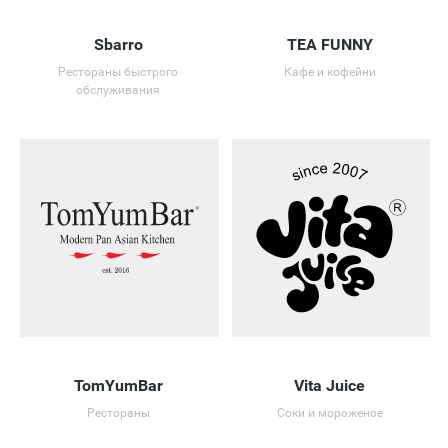
Sbarro
TEA FUNNY
Рестораны быстрого
Кафе и кофейни
обслуживания
TomYumBar
Vita Juice
Рестораны
Соки и мороженое