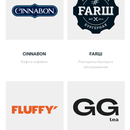
CINNABON
FARШ
Кафе и кофейни
Рестораны быстрого
обслуживания