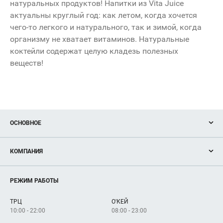
натуральных продуктов! Напитки из Vita Juice
актуальны круглый год: как летом, когда хочется
чего-то легкого и натурального, так и зимой, когда
организму не хватает витаминов. Натуральные
Вход
коктейли содержат целую кладезь полезных
веществ!
Открыт
10:00 - 22:00
ОСНОВНОЕ
Акции
КОМПАНИЯ
Новости
Магазины
О нас
Услуги
РЕЖИМ РАБОТЫ
Рекламодателям
Сервисы
Арендаторам
ТРЦ
О'КЕЙ
Как добраться
10:00 - 22:00
08:00 - 23:00