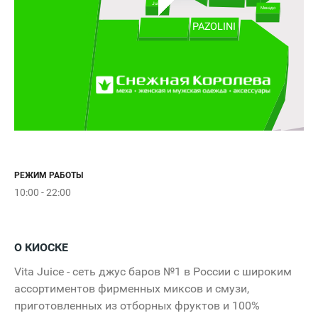
Juice
Микадо
PAZOLINI
РЕЖИМ РАБОТЫ
10:00 - 22:00
Вх
От
О КИОСКЕ
Vita Juice - сеть джус баров №1 в России с широким
10:00
ассортиментов фирменных миксов и смузи,
приготовленных из отборных фруктов и 100%