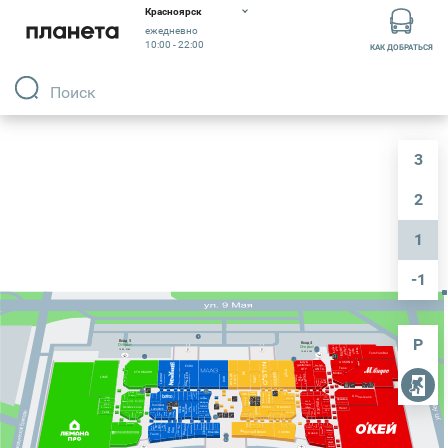
Найдите нужный магазин или кафе на карте ТРЦ
Красноярск
ежедневно
10:00 - 22:00
КАК ДОБРАТЬСЯ
Вход 5
Вход 4
Открыт
Открыт
Burger
King
coffee
Pizza
Bloom
Green
10:00 - 22:00
Villa
TomYumBar
10:00 - 22:00
ASKONA
lady &
ECRU
Sunlight
gentleman
Твое
ANTA
CITY
SELA
СТОКМАНН
Midea
RE
KANZLER
Lexmer
ИЛЬ ДЕ
Lagerfeld
VILET
Amazing
БОТЭ
LIME
парко
Anex
Tour
DUB
Red
Karl
COZY
Bogdanov
Alexander
5LB
HOME
Boft
Yota
Emmi
Ralf
Marmalato
Milavitsa
Armani
Intimissimi
IDOL
PLASTININA
STOREEZ
belle
Mustang
you
2MOOD
Samsung
Ringer
Exchange
SimpleWine
modi
KIRA
Gloria Jeans
12
TJ
Hogl
Tezenis
Charuel
Орматек
Collection
Билайн
ЛЭТУАЛЬ
UnoW
GLVR
Women’Secret
Respect
Мегафон
Claus Schulz
Kuchenland Home
ECCO
Tom Tailor
Tommy
Newton
Мужская одежда
М-16
Соседский
Benetton
Emka
Rendez-vous
SOKOLOV
Haier
Street
Hilfiger
клуб
El Tempo
park
Королева
Beat
Снежная
LAVARICE
Sinar
Золотой
МТС
restore:
бриллиантов
Tefal
Home
Palmetta
Академия
Sela
Togas
585
EKONIKA
M.Reason
Vassa
Эстель
CONSO
Адони
Intimissimi
Krassivo
& Co
KARATOV
PAZOLINI
НИКА
Uomo
Ascania
МТС
ADAMAS
ПОЖА
Оптика
София
PAZOLINI
Русское
золото
Climber
Lacoste
INCANTO
Diamonds
Robinzon
Glassman
t2
STORE
Calzedonia
SneakerBOX
VERY NEAT
ONE
HENDERSON
Bazioni
MIUZ
NO
ONE
NO
Weber
Gerry
Q
Protec
GANT
Рив
Гош
Fitness Formula
Сибтайм
Золотое Яблоко
ZARINA
Guess
Brusnika
Танго
Мегафон
Кантата
GRASS
Мистер Чисто
Айкрафт