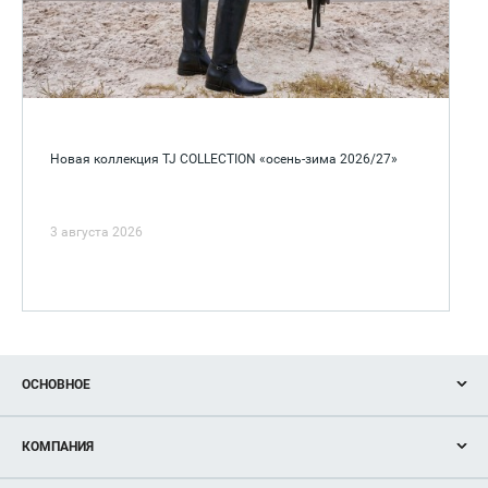
Новая коллекция TJ COLLECTION «осень-зима 2026/27»
3 августа 2026
ОСНОВНОЕ
Акции
КОМПАНИЯ
Новости
Магазины
О нас