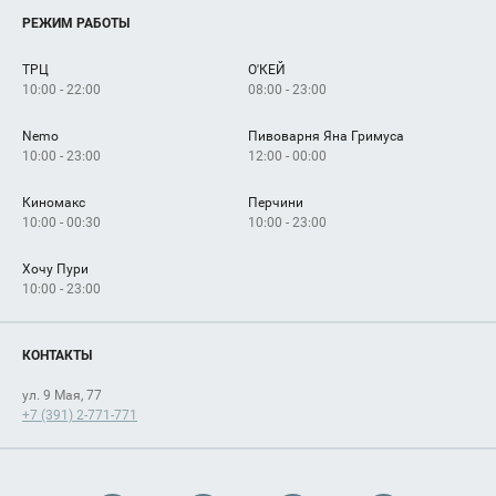
Услуги
РЕЖИМ РАБОТЫ
Рекламодателям
Сервисы
Арендаторам
ТРЦ
О'КЕЙ
Как добраться
10:00 - 22:00
08:00 - 23:00
Nemo
Пивоварня Яна Гримуса
10:00 - 23:00
12:00 - 00:00
Киномакс
Перчини
10:00 - 00:30
10:00 - 23:00
Хочу Пури
10:00 - 23:00
КОНТАКТЫ
ул. 9 Мая, 77
+7 (391) 2-771-771