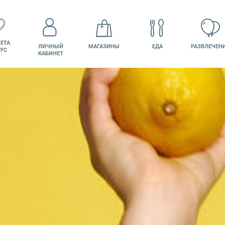
ЕТА
ЛИЧНЫЙ
МАГАЗИНЫ
ЕДА
РАЗВЛЕЧЕН
УС
КАБИНЕТ
КИНО
ВАКАНСИИ
ПОДАРОЧНАЯ
КАРТА