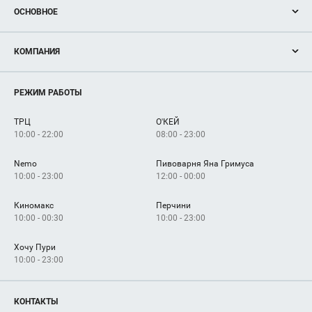
ОСНОВНОЕ
Акции
КОМПАНИЯ
Новости
Магазины
О нас
Услуги
РЕЖИМ РАБОТЫ
Рекламодателям
Сервисы
Арендаторам
ТРЦ
О'КЕЙ
Как добраться
10:00 - 22:00
08:00 - 23:00
Nemo
Пивоварня Яна Гримуса
10:00 - 23:00
12:00 - 00:00
Киномакс
Перчини
10:00 - 00:30
10:00 - 23:00
Хочу Пури
10:00 - 23:00
КОНТАКТЫ