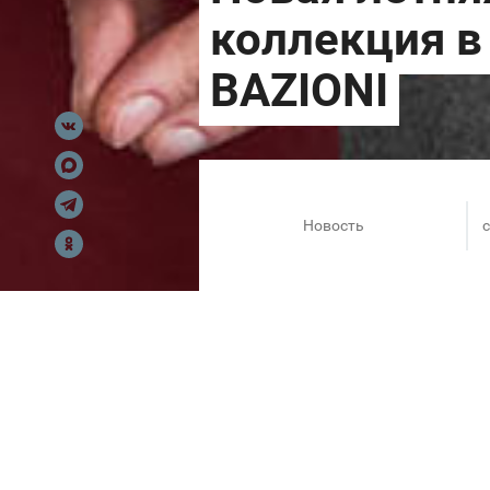
Новость
c
Подберите лёгкие, комфортны
в BAZIONI.