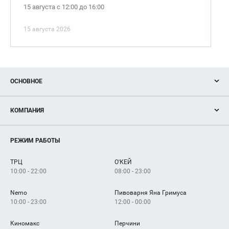
15 августа с 12:00 до 16:00
15 августа 2026
ОСНОВНОЕ
Акции
КОМПАНИЯ
Новости
Магазины
О нас
Услуги
РЕЖИМ РАБОТЫ
Рекламодателям
Сервисы
Арендаторам
ТРЦ
О'КЕЙ
Как добраться
10:00 - 22:00
08:00 - 23:00
Nemo
Пивоварня Яна Гримуса
10:00 - 23:00
12:00 - 00:00
Киномакс
Перчини