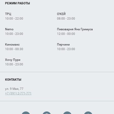
Услуги
РЕЖИМ РАБОТЫ
Рекламодателям
Сервисы
Арендаторам
ТРЦ
О'КЕЙ
Как добраться
10:00 - 22:00
08:00 - 23:00
Nemo
Пивоварня Яна Гримуса
10:00 - 23:00
12:00 - 00:00
Киномакс
Перчини
10:00 - 00:30
10:00 - 23:00
Хочу Пури
10:00 - 23:00
КОНТАКТЫ
ул. 9 Мая, 77
+7 (391) 2-771-771