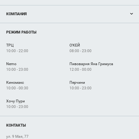
Акции
КОМПАНИЯ
Новости
Магазины
О нас
Услуги
РЕЖИМ РАБОТЫ
Рекламодателям
Сервисы
Арендаторам
ТРЦ
О'КЕЙ
Как добраться
10:00 - 22:00
08:00 - 23:00
Nemo
Пивоварня Яна Гримуса
10:00 - 23:00
12:00 - 00:00
Киномакс
Перчини
10:00 - 00:30
10:00 - 23:00
Хочу Пури
10:00 - 23:00
КОНТАКТЫ
ул. 9 Мая, 77