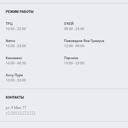
Магазины
О нас
Услуги
РЕЖИМ РАБОТЫ
Рекламодателям
Сервисы
Арендаторам
ТРЦ
О'КЕЙ
Как добраться
10:00 - 22:00
08:00 - 23:00
Nemo
Пивоварня Яна Гримуса
10:00 - 23:00
12:00 - 00:00
Киномакс
Перчини
10:00 - 00:30
10:00 - 23:00
Хочу Пури
10:00 - 23:00
КОНТАКТЫ
ул. 9 Мая, 77
+7 (391) 2-771-771