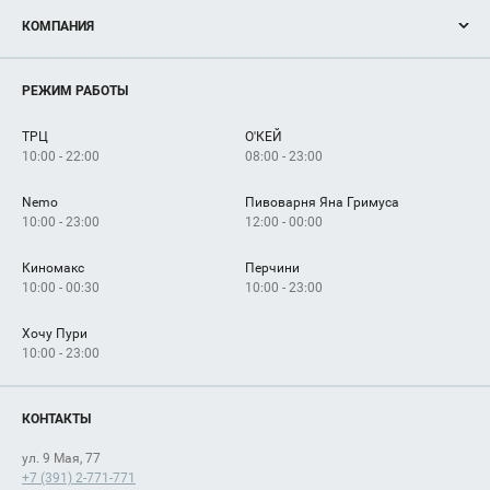
Акции
КОМПАНИЯ
Новости
Магазины
О нас
Услуги
РЕЖИМ РАБОТЫ
Рекламодателям
Сервисы
Арендаторам
ТРЦ
О'КЕЙ
Как добраться
10:00 - 22:00
08:00 - 23:00
Nemo
Пивоварня Яна Гримуса
10:00 - 23:00
12:00 - 00:00
Киномакс
Перчини
10:00 - 00:30
10:00 - 23:00
Хочу Пури
10:00 - 23:00
КОНТАКТЫ
ул. 9 Мая, 77
+7 (391) 2-771-771