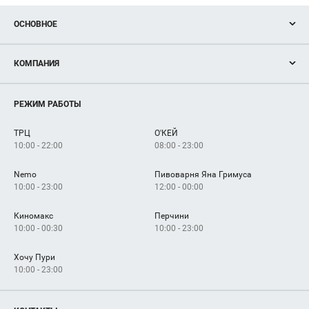
ОСНОВНОЕ
Акции
КОМПАНИЯ
Новости
Магазины
О нас
Услуги
РЕЖИМ РАБОТЫ
Рекламодателям
Сервисы
Арендаторам
ТРЦ
О'КЕЙ
Как добраться
10:00 - 22:00
08:00 - 23:00
Nemo
Пивоварня Яна Гримуса
10:00 - 23:00
12:00 - 00:00
Киномакс
Перчини
10:00 - 00:30
10:00 - 23:00
Хочу Пури
10:00 - 23:00