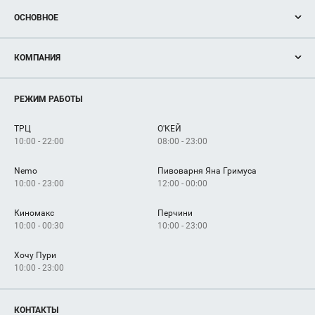
ОСНОВНОЕ
Акции
КОМПАНИЯ
Новости
Магазины
О нас
Услуги
РЕЖИМ РАБОТЫ
Рекламодателям
Сервисы
Арендаторам
ТРЦ
О'КЕЙ
Как добраться
10:00 - 22:00
08:00 - 23:00
Nemo
Пивоварня Яна Гримуса
10:00 - 23:00
12:00 - 00:00
Киномакс
Перчини
10:00 - 00:30
10:00 - 23:00
Хочу Пури
10:00 - 23:00
КОНТАКТЫ