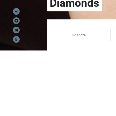
Новость
Ювелирный дом MIUZ Diamond
редкими цветными камнями дл
вдохновения!