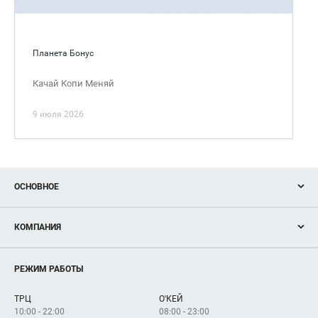
Планета Бонус
Качай Копи Меняй
9 июля 2026
ОСНОВНОЕ
Акции
КОМПАНИЯ
Новости
Магазины
О нас
Услуги
РЕЖИМ РАБОТЫ
Рекламодателям
Сервисы
Арендаторам
ТРЦ
О'КЕЙ
Как добраться
10:00 - 22:00
08:00 - 23:00