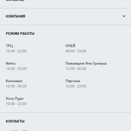
Акции
КОМПАНИЯ
Новости
Магазины
О нас
Услуги
РЕЖИМ РАБОТЫ
Рекламодателям
Сервисы
Арендаторам
ТРЦ
О'КЕЙ
Как добраться
10:00 - 22:00
08:00 - 23:00
Nemo
Пивоварня Яна Гримуса
10:00 - 23:00
12:00 - 00:00
Киномакс
Перчини
10:00 - 00:30
10:00 - 23:00
Хочу Пури
10:00 - 23:00
КОНТАКТЫ