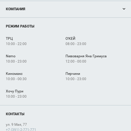
Акции
КОМПАНИЯ
Новости
Магазины
О нас
Услуги
РЕЖИМ РАБОТЫ
Рекламодателям
Сервисы
Арендаторам
ТРЦ
О'КЕЙ
Как добраться
10:00 - 22:00
08:00 - 23:00
Nemo
Пивоварня Яна Гримуса
10:00 - 23:00
12:00 - 00:00
Киномакс
Перчини
10:00 - 00:30
10:00 - 23:00
Хочу Пури
10:00 - 23:00
КОНТАКТЫ
ул. 9 Мая, 77
+7 (391) 2-771-771