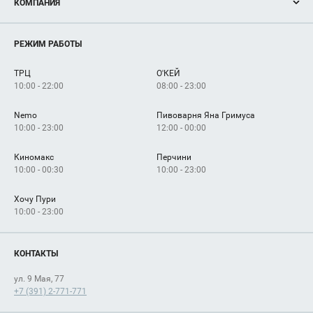
КОМПАНИЯ
Новости
Магазины
О нас
Услуги
РЕЖИМ РАБОТЫ
Рекламодателям
Сервисы
Арендаторам
ТРЦ
О'КЕЙ
Как добраться
10:00 - 22:00
08:00 - 23:00
Nemo
Пивоварня Яна Гримуса
10:00 - 23:00
12:00 - 00:00
Киномакс
Перчини
10:00 - 00:30
10:00 - 23:00
Хочу Пури
10:00 - 23:00
КОНТАКТЫ
ул. 9 Мая, 77
+7 (391) 2-771-771