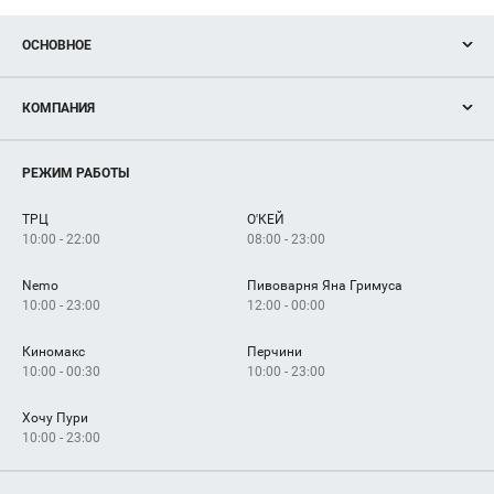
ОСНОВНОЕ
Акции
КОМПАНИЯ
Новости
Магазины
О нас
Услуги
РЕЖИМ РАБОТЫ
Рекламодателям
Сервисы
Арендаторам
ТРЦ
О'КЕЙ
Как добраться
10:00 - 22:00
08:00 - 23:00
Nemo
Пивоварня Яна Гримуса
10:00 - 23:00
12:00 - 00:00
Киномакс
Перчини
10:00 - 00:30
10:00 - 23:00
Хочу Пури
10:00 - 23:00