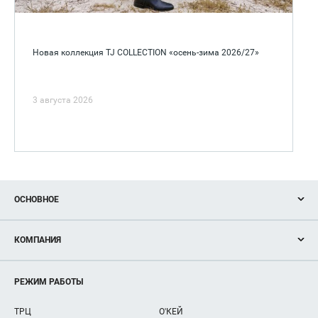
Новая коллекция TJ COLLECTION «осень-зима 2026/27»
3 августа 2026
ОСНОВНОЕ
Акции
КОМПАНИЯ
Новости
Магазины
О нас
Услуги
РЕЖИМ РАБОТЫ
Рекламодателям
Сервисы
Арендаторам
ТРЦ
О'КЕЙ
Как добраться