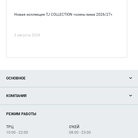
Новая коллекция TJ COLLECTION «осень-зима 2026/27»
3 августа 2026
ОСНОВНОЕ
Акции
КОМПАНИЯ
Новости
Магазины
О нас
Услуги
РЕЖИМ РАБОТЫ
Рекламодателям
Сервисы
Арендаторам
ТРЦ
О'КЕЙ
Как добраться
10:00 - 22:00
08:00 - 23:00