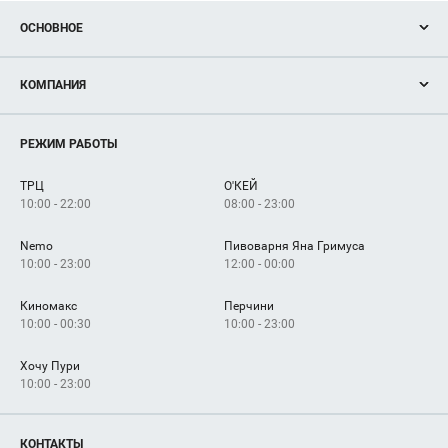
ОСНОВНОЕ
Акции
КОМПАНИЯ
Новости
Магазины
О нас
Услуги
РЕЖИМ РАБОТЫ
Рекламодателям
Сервисы
Арендаторам
ТРЦ
О'КЕЙ
Как добраться
10:00 - 22:00
08:00 - 23:00
Nemo
Пивоварня Яна Гримуса
10:00 - 23:00
12:00 - 00:00
Киномакс
Перчини
10:00 - 00:30
10:00 - 23:00
Хочу Пури
10:00 - 23:00
КОНТАКТЫ