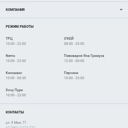
Акции
КОМПАНИЯ
Новости
Магазины
О нас
Услуги
РЕЖИМ РАБОТЫ
Рекламодателям
Сервисы
Арендаторам
ТРЦ
О'КЕЙ
Как добраться
10:00 - 22:00
08:00 - 23:00
Nemo
Пивоварня Яна Гримуса
10:00 - 23:00
12:00 - 00:00
Киномакс
Перчини
10:00 - 00:30
10:00 - 23:00
Хочу Пури
10:00 - 23:00
КОНТАКТЫ
ул. 9 Мая, 77
+7 (391) 2-771-771