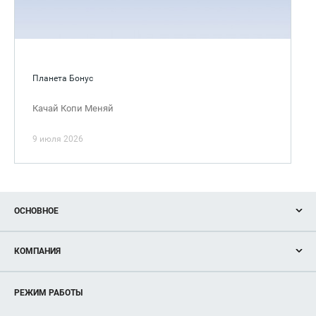
Планета Бонус
Качай Копи Меняй
9 июля 2026
ОСНОВНОЕ
Акции
КОМПАНИЯ
Новости
Магазины
О нас
Услуги
РЕЖИМ РАБОТЫ
Рекламодателям
Сервисы
Арендаторам