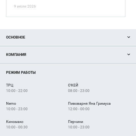
9 июля 2026
ОСНОВНОЕ
Акции
КОМПАНИЯ
Новости
Магазины
О нас
Услуги
РЕЖИМ РАБОТЫ
Рекламодателям
Сервисы
Арендаторам
ТРЦ
О'КЕЙ
Как добраться
10:00 - 22:00
08:00 - 23:00
Nemo
Пивоварня Яна Гримуса
10:00 - 23:00
12:00 - 00:00
Киномакс
Перчини
10:00 - 00:30
10:00 - 23:00