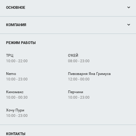
ОСНОВНОЕ
Акции
КОМПАНИЯ
Новости
Магазины
О нас
Услуги
РЕЖИМ РАБОТЫ
Рекламодателям
Сервисы
Арендаторам
ТРЦ
О'КЕЙ
Как добраться
10:00 - 22:00
08:00 - 23:00
Nemo
Пивоварня Яна Гримуса
10:00 - 23:00
12:00 - 00:00
Киномакс
Перчини
10:00 - 00:30
10:00 - 23:00
Хочу Пури
10:00 - 23:00
КОНТАКТЫ