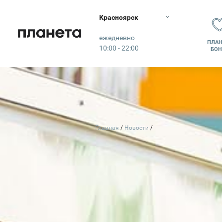
Красноярск
Планета
ежедневно
ПЛАН
10:00 - 22:00
БОН
Главная
Новости