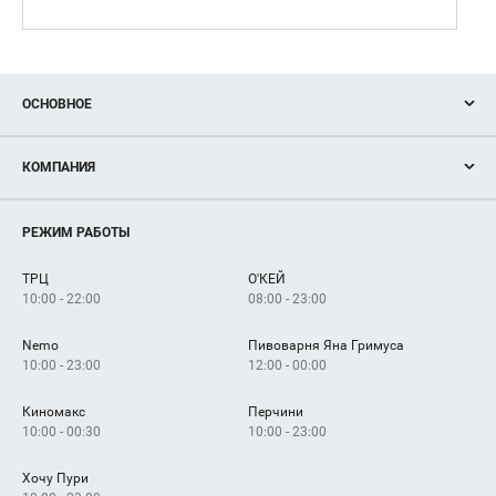
ОСНОВНОЕ
Акции
КОМПАНИЯ
Новости
Магазины
О нас
Услуги
РЕЖИМ РАБОТЫ
Рекламодателям
Сервисы
Арендаторам
ТРЦ
О'КЕЙ
Как добраться
10:00 - 22:00
08:00 - 23:00
Nemo
Пивоварня Яна Гримуса
10:00 - 23:00
12:00 - 00:00
Киномакс
Перчини
10:00 - 00:30
10:00 - 23:00
Хочу Пури