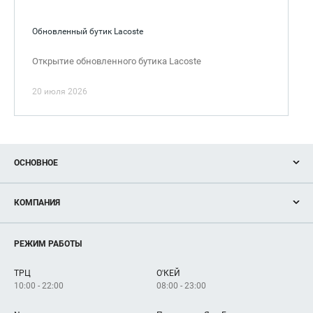
Обновленный бутик Lacoste
Открытие обновленного бутика Lacoste
20 июля 2026
ОСНОВНОЕ
Акции
КОМПАНИЯ
Новости
Магазины
О нас
Услуги
РЕЖИМ РАБОТЫ
Рекламодателям
Сервисы
Арендаторам
ТРЦ
О'КЕЙ
Как добраться
10:00 - 22:00
08:00 - 23:00