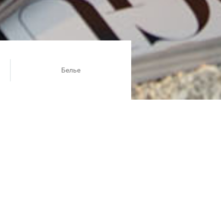
Белье
etta!
нное кружево, игривые
пастельные цветовые решения