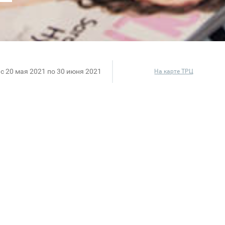
c 20 мая 2021 по 30 июня 2021
На карте ТРЦ
екции белья и купальников уже в салонах Palm
ето 2021 отражены ключевые тренды сезона: изыска
е сочетание кружева и гладкого полотна, нежные 