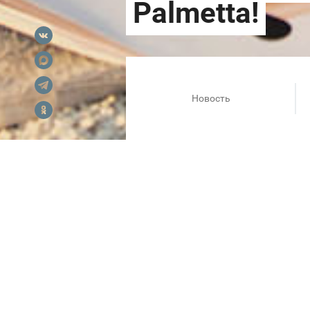
Новость
Новый Courage! Новые колл
В коллекциях белья Весна–Л
цветочные принты, лаконично