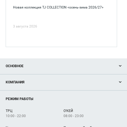
Новая коллекция TJ COLLECTION «осень-зима 2026/27»
3 августа 2026
ОСНОВНОЕ
Акции
КОМПАНИЯ
Новости
Магазины
О нас
Услуги
РЕЖИМ РАБОТЫ
Рекламодателям
Сервисы
Арендаторам
ТРЦ
О'КЕЙ
Как добраться
10:00 - 22:00
08:00 - 23:00