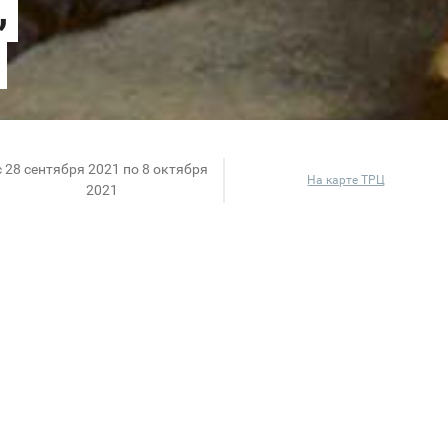
c 28 сентября 2021 по 8 октября
На карте ТРЦ
2021
дежду в американском стиле. И сейчас компания де
х и творческих людей, которые бросают вызов, чтоб
смелым!