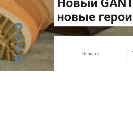
Новость
Более 70 лет GANT создаёт о
собрали группу прогрессивны
будущее миру принадлежит 