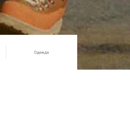
Одежда
лает новый шаг вперёд! Мы
ы сделать его лучше, ведь