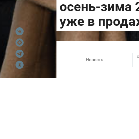
c
Новость
Дом моды HENDERSON предста
Бренда – стиль, элегантност
силуэтах, оригинальном диза