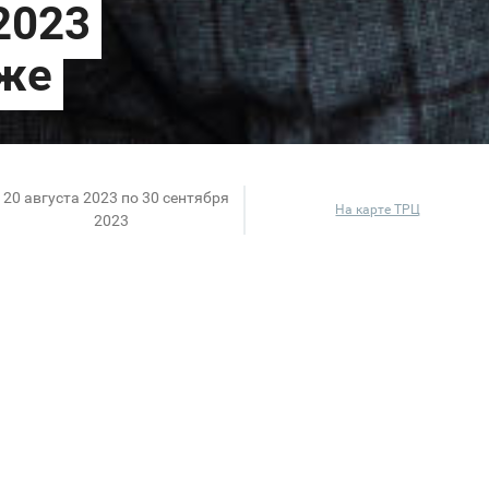
 20 августа 2023 по 30 сентября
На карте ТРЦ
2023
вляет новую коллекцию осень-зима 2023. В коллек
ь, инновационность и качество, которые находят сво
йне, натуральных материалах и множестве технолог