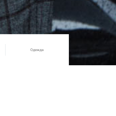
Одежда
ции отражены все ценности
е отражение в продуманных
ичных новинок.