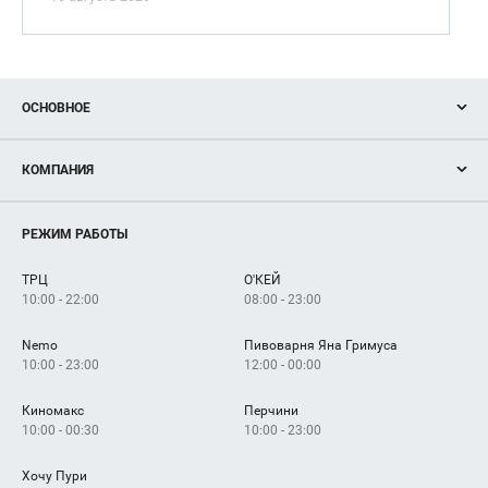
ОСНОВНОЕ
Акции
КОМПАНИЯ
Новости
Магазины
О нас
Услуги
РЕЖИМ РАБОТЫ
Рекламодателям
Сервисы
Арендаторам
ТРЦ
О'КЕЙ
Как добраться
10:00 - 22:00
08:00 - 23:00
Nemo
Пивоварня Яна Гримуса
10:00 - 23:00
12:00 - 00:00
Киномакс
Перчини
10:00 - 00:30
10:00 - 23:00
Хочу Пури