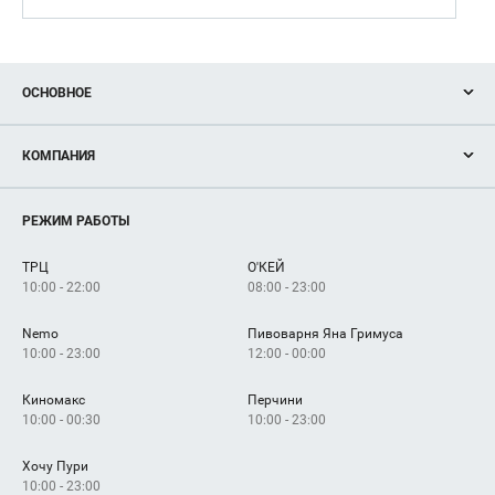
ОСНОВНОЕ
Акции
КОМПАНИЯ
Новости
Магазины
О нас
Услуги
РЕЖИМ РАБОТЫ
Рекламодателям
Сервисы
Арендаторам
ТРЦ
О'КЕЙ
Как добраться
10:00 - 22:00
08:00 - 23:00
Nemo
Пивоварня Яна Гримуса
10:00 - 23:00
12:00 - 00:00
Киномакс
Перчини
10:00 - 00:30
10:00 - 23:00
Хочу Пури
10:00 - 23:00