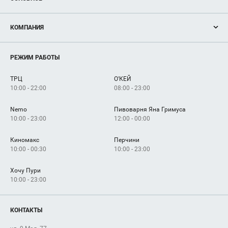
Вход 2
Мастерская
Акции
КОМПАНИЯ
Новости
Открыт
Доктор
Столетов
Магазины
О нас
Услуги
10:00 - 22:00
РЕЖИМ РАБОТЫ
Рекламодателям
Сервисы
Арендаторам
ТРЦ
О'КЕЙ
Как добраться
10:00 - 22:00
08:00 - 23:00
Nemo
Пивоварня Яна Гримуса
10:00 - 23:00
12:00 - 00:00
Вх
Киномакс
Перчини
От
10:00 - 00:30
10:00 - 23:00
Хочу Пури
08:00
10:00 - 23:00
КОНТАКТЫ