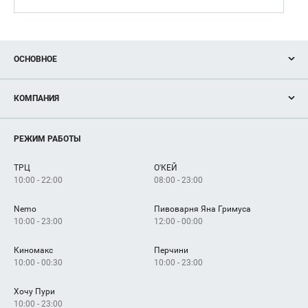
ОСНОВНОЕ
Акции
КОМПАНИЯ
Новости
Магазины
О нас
Услуги
РЕЖИМ РАБОТЫ
Рекламодателям
Сервисы
Арендаторам
ТРЦ
О'КЕЙ
Как добраться
10:00 - 22:00
08:00 - 23:00
Nemo
Пивоварня Яна Гримуса
10:00 - 23:00
12:00 - 00:00
Киномакс
Перчини
10:00 - 00:30
10:00 - 23:00
Хочу Пури
10:00 - 23:00