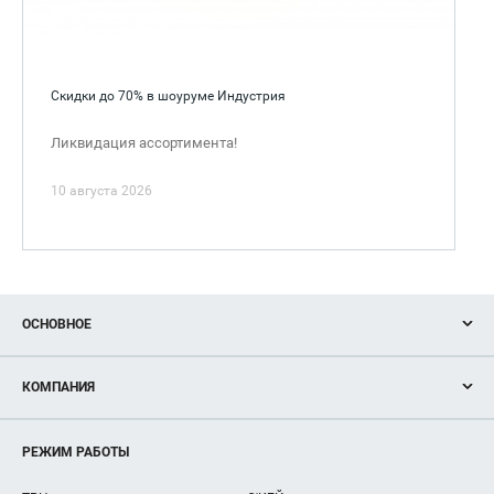
Скидки до 70% в шоуруме Индустрия
Ликвидация ассортимента!
10 августа 2026
ОСНОВНОЕ
Акции
КОМПАНИЯ
Новости
Магазины
О нас
Услуги
РЕЖИМ РАБОТЫ
Рекламодателям
Сервисы
Арендаторам