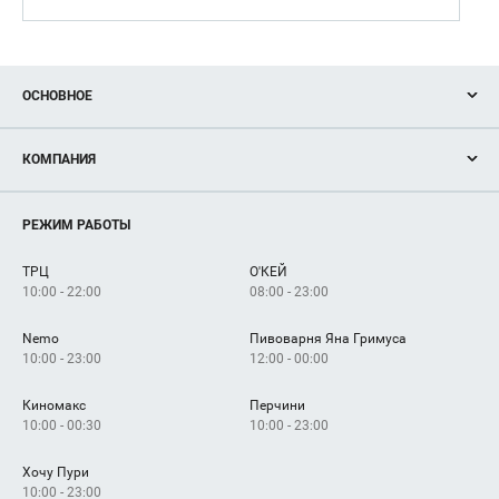
ОСНОВНОЕ
Акции
КОМПАНИЯ
Новости
Магазины
О нас
Услуги
РЕЖИМ РАБОТЫ
Рекламодателям
Сервисы
Арендаторам
ТРЦ
О'КЕЙ
Как добраться
10:00 - 22:00
08:00 - 23:00
Nemo
Пивоварня Яна Гримуса
10:00 - 23:00
12:00 - 00:00
Киномакс
Перчини
10:00 - 00:30
10:00 - 23:00
Хочу Пури
10:00 - 23:00