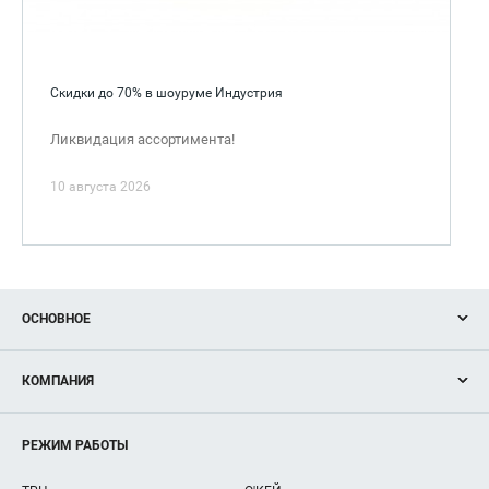
Скидки до 70% в шоуруме Индустрия
Ликвидация ассортимента!
10 августа 2026
ОСНОВНОЕ
Акции
КОМПАНИЯ
Новости
Магазины
О нас
Услуги
РЕЖИМ РАБОТЫ
Рекламодателям
Сервисы
Арендаторам