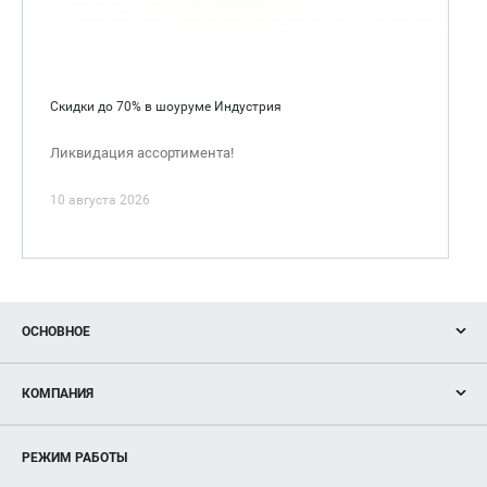
Скидки до 70% в шоуруме Индустрия
Ликвидация ассортимента!
10 августа 2026
ОСНОВНОЕ
Акции
КОМПАНИЯ
Новости
Магазины
О нас
Услуги
РЕЖИМ РАБОТЫ
Рекламодателям
Сервисы
Арендаторам