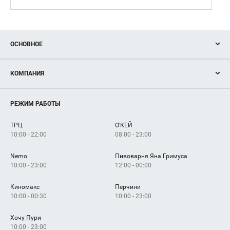
ОСНОВНОЕ
Акции
КОМПАНИЯ
Новости
Магазины
О нас
Услуги
РЕЖИМ РАБОТЫ
Рекламодателям
Сервисы
Арендаторам
ТРЦ
О'КЕЙ
Как добраться
10:00 - 22:00
08:00 - 23:00
Nemo
Пивоварня Яна Гримуса
10:00 - 23:00
12:00 - 00:00
Киномакс
Перчини
10:00 - 00:30
10:00 - 23:00
Хочу Пури
10:00 - 23:00