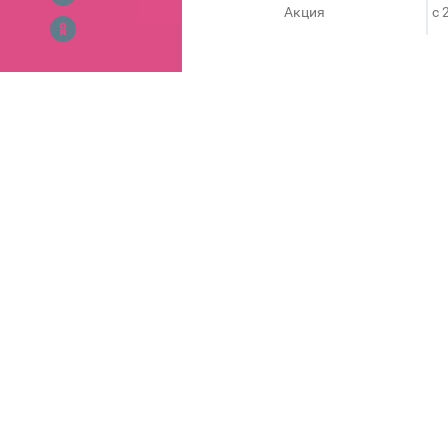
Акция
c 
ПОХОЖЕЕ
Скидки до 70% в шоуруме
Индустрия