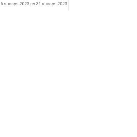
26 января 2023 по 31 января 2023
Клиентский день в SINAR
До
60