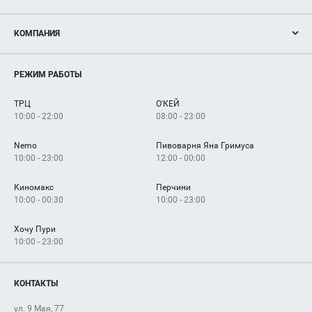
Акции
КОМПАНИЯ
Новости
Магазины
О нас
Услуги
РЕЖИМ РАБОТЫ
Рекламодателям
Сервисы
Арендаторам
ТРЦ
О'КЕЙ
Как добраться
10:00 - 22:00
08:00 - 23:00
Nemo
Пивоварня Яна Гримуса
10:00 - 23:00
12:00 - 00:00
Киномакс
Перчини
10:00 - 00:30
10:00 - 23:00
Хочу Пури
10:00 - 23:00
КОНТАКТЫ
ул. 9 Мая, 77