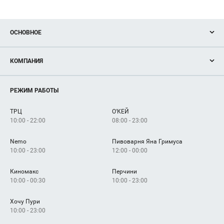
ОСНОВНОЕ
Акции
КОМПАНИЯ
Новости
Магазины
О нас
Услуги
РЕЖИМ РАБОТЫ
Рекламодателям
Сервисы
Арендаторам
ТРЦ
О'КЕЙ
Как добраться
10:00 - 22:00
08:00 - 23:00
Nemo
Пивоварня Яна Гримуса
10:00 - 23:00
12:00 - 00:00
Киномакс
Перчини
10:00 - 00:30
10:00 - 23:00
Хочу Пури
10:00 - 23:00