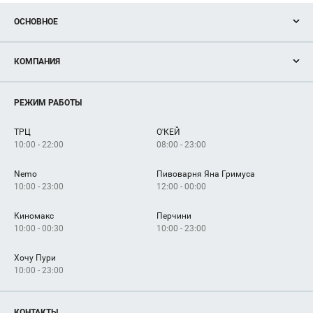
ОСНОВНОЕ
Акции
КОМПАНИЯ
Новости
Магазины
О нас
Услуги
РЕЖИМ РАБОТЫ
Рекламодателям
Сервисы
Арендаторам
ТРЦ
О'КЕЙ
Как добраться
10:00 - 22:00
08:00 - 23:00
Nemo
Пивоварня Яна Гримуса
10:00 - 23:00
12:00 - 00:00
Киномакс
Перчини
10:00 - 00:30
10:00 - 23:00
Хочу Пури
10:00 - 23:00
КОНТАКТЫ