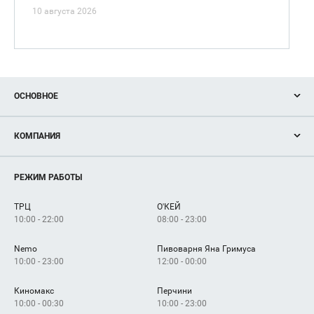
10 августа 2026
ОСНОВНОЕ
Акции
КОМПАНИЯ
Новости
Магазины
О нас
Услуги
РЕЖИМ РАБОТЫ
Рекламодателям
Сервисы
Арендаторам
ТРЦ
О'КЕЙ
Как добраться
10:00 - 22:00
08:00 - 23:00
Nemo
Пивоварня Яна Гримуса
10:00 - 23:00
12:00 - 00:00
Киномакс
Перчини
10:00 - 00:30
10:00 - 23:00